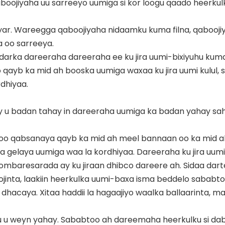
boojiyaha uu sarreeyo uumiga si kor loogu qaado heerkul
yar. Wareegga qaboojiyaha nidaamku kuma filna, qabooji
a oo sarreeya.
darka dareeraha dareeraha ee ku jira uumi-bixiyuhu kuma 
qayb ka mid ah booska uumiga waxaa ku jira uumi kulul, 
dhiyaa.
ay u badan tahay in dareeraha uumiga ka badan yahay sa
 oo qabsanaya qayb ka mid ah meel bannaan oo ka mid a
ha gelaya uumiga waa la kordhiyaa. Dareeraha ku jira uum
ombaresarada ay ku jiraan dhibco dareere ah. Sidaa dart
jinta, laakiin heerkulka uumi-baxa isma beddelo sababt
hacaya. Xitaa haddii la hagaajiyo waalka ballaarinta, ma
buu u weyn yahay. Sababtoo ah dareemaha heerkulku si d