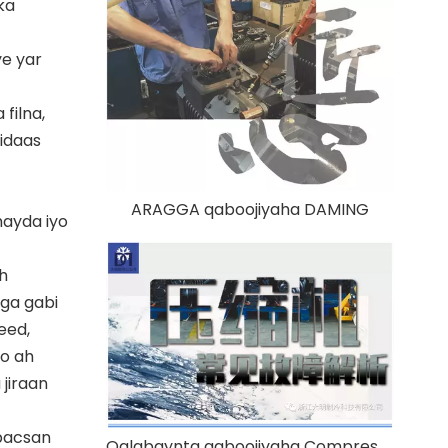
ka
ye yar
filna,
sidaas
ARAGGA qaboojiyaha DAMING
hayda iyo
h
iga gabi
eed,
oo ah
 jiraan
abacsan
Qalabaynta qaboojiyaha Compressor