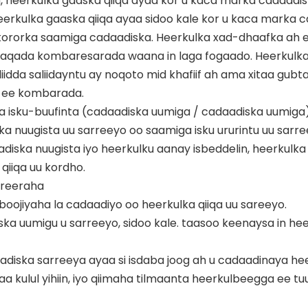
, heerkulka gaaska qiiqa ayaa kor u kaca marka cadaadisk
heerkulka gaaska qiiqa ayaa sidoo kale kor u kaca marka 
kororka saamiga cadaadiska. Heerkulka xad-dhaafka ah e
 shaqada kombaresarada waana in laga fogaado. Heerkul
iidda saliidayntu ay noqoto mid khafiif ah ama xitaa gubta
ta ee kombarada.
a isku-buufinta (cadaadiska uumiga / cadaadiska uumiga)
lka nuugista uu sarreeyo oo saamiga isku ururintu uu sarre
adiska nuugista iyo heerkulku aanay isbeddelin, heerkulk
qiiqa uu kordho.
areeraha
aboojiyaha la cadaadiyo oo heerkulka qiiqa uu sareeyo.
iska uumigu u sarreeyo, sidoo kale. taasoo keenaysa in he
daadiska sarreeya ayaa si isdaba joog ah u cadaadinaya h
a kulul yihiin, iyo qiimaha tilmaanta heerkulbeegga ee t