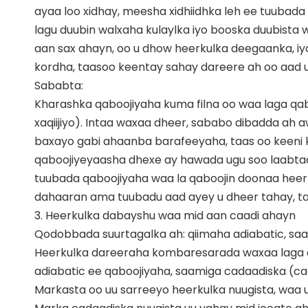
ayaa loo xidhay, meesha xidhiidhka leh ee tuubad
lagu duubin walxaha kulaylka iyo booska duubista 
aan sax ahayn, oo u dhow heerkulka deegaanka, iy
kordha, taasoo keentay sahay dareere ah oo aad 
Sababta:
Kharashka qaboojiyaha kuma filna oo waa laga qabo
xaqiijiyo). Intaa waxaa dheer, sababo dibadda ah 
baxayo gabi ahaanba barafeeyaha, taas oo keeni k
qaboojiyeyaasha dhexe ay hawada ugu soo laabtaan 
tuubada qaboojiyaha waa la qaboojin doonaa heerk
dahaaran ama tuubadu aad ayey u dheer tahay, taa
3. Heerkulka dabayshu waa mid aan caadi ahayn
Qodobbada suurtagalka ah: qiimaha adiabatic, saam
Heerkulka dareeraha kombaresarada waxaa laga akh
adiabatic ee qaboojiyaha, saamiga cadaadiska (ca
Markasta oo uu sarreeyo heerkulka nuugista, waa u