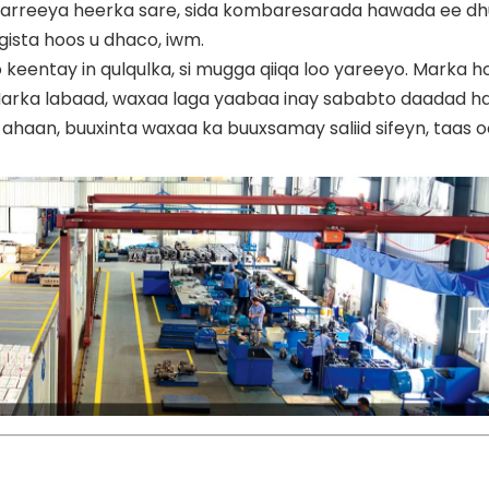
 sarreeya heerka sare, sida kombaresarada hawada ee dh
gista hoos u dhaco, iwm.
eentay in qulqulka, si mugga qiiqa loo yareeyo. Marka h
; Marka labaad, waxaa laga yaabaa inay sababto daadad 
ahaan, buuxinta waxaa ka buuxsamay saliid sifeyn, taas o