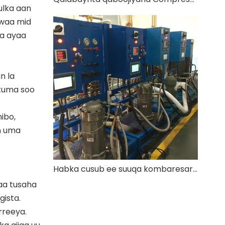
ulka aan
 waa mid
ka ayaa
n la
 kuma soo
ibo,
n uma
Habka cusub ee suuqa kombaresarada qaboojiyaha
aa tusaha
gista.
rreeya.