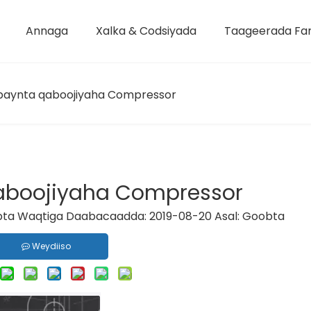
Annaga
Xalka & Codsiyada
Taageerada Fa
Xarunta Wax-soo-saarka
Aragtida Warshadaha
Isku-xidhka Isku-xidhka
baynta qaboojiyaha Compressor
aboojiyaha Compressor
ta Waqtiga Daabacaadda: 2019-08-20 Asal:
Goobta
Weydiiso