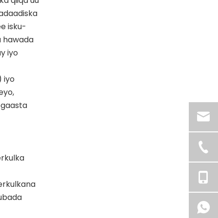
a qiiqa uu
cadaadiska
e isku-
ka hawada
y iyo
 iyo
eyo,
a gaasta
erkulka
eerkulkana
uubada