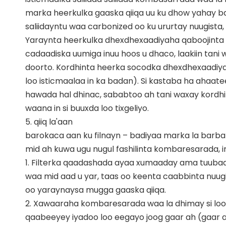
marka heerkulka gaaska qiiqa uu ku dhow yahay bar
saliidayntu waa carbonized oo ku ururtay nuugista
Yaraynta heerkulka dhexdhexaadiyaha qaboojinta 
cadaadiska uumiga inuu hoos u dhaco, laakiin tan
doorto. Kordhinta heerka socodka dhexdhexaadiy
loo isticmaalaa in ka badan). Si kastaba ha ahaate
hawada hal dhinac, sababtoo ah tani waxay kor
waana in si buuxda loo tixgeliyo.
5. qiiq la'aan
barokaca aan ku filnayn – badiyaa marka la barba
mid ah kuwa ugu nugul fashilinta kombaresarada, 
1. Filterka qaadashada ayaa xumaaday ama tuuba
waa mid aad u yar, taas oo keenta caabbinta nu
oo yaraynaysa mugga gaaska qiiqa.
2. Xawaaraha kombaresarada waa la dhimay si loo
qaabeeyey iyadoo loo eegayo joog gaar ah (gaa