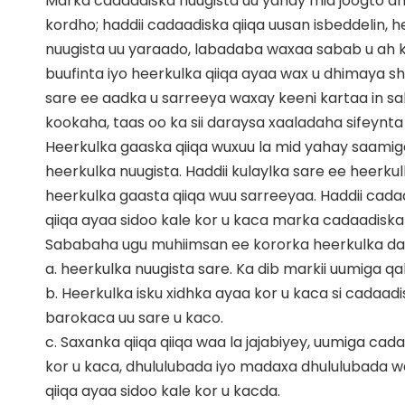
Marka cadaadiska nuugista uu yahay mid joogto ah
kordho; haddii cadaadiska qiiqa uusan isbeddelin, 
nuugista uu yaraado, labadaba waxaa sabab u ah 
buufinta iyo heerkulka qiiqa ayaa wax u dhimaya
sare ee aadka u sarreeya waxay keeni kartaa in sal
kookaha, taas oo ka sii daraysa xaaladaha sifeyn
Heerkulka gaaska qiiqa wuxuu la mid yahay saamig
heerkulka nuugista. Haddii kulaylka sare ee heerku
heerkulka gaasta qiiqa wuu sarreeyaa. Haddii cada
qiiqa ayaa sidoo kale kor u kaca marka cadaadiska 
Sababaha ugu muhiimsan ee kororka heerkulka d
a. heerkulka nuugista sare. Ka dib markii uumiga q
b. Heerkulka isku xidhka ayaa kor u kaca si cadaad
barokaca uu sare u kaco.
c. Saxanka qiiqa qiiqa waa la jajabiyey, uumiga ca
kor u kaca, dhululubada iyo madaxa dhululubada wa
qiiqa ayaa sidoo kale kor u kacda.