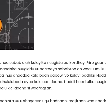
aa sabab u ah kulaylka nuugista oo kordhay. Fiiro gaar 
aadiska nuugiddu uu sarreeyo sababtoo ah waa uumi kul
inuu ahaadaa kala badh qabow iyo kulayl badhkii. Haddi
hululubada ayaa kululaan doona. Haddii heerkulka nuugi
a u kici doona si waafaqsan.
laadhinta uu u shaqeeyo ugu badnaan, ma jiraan wax isbed