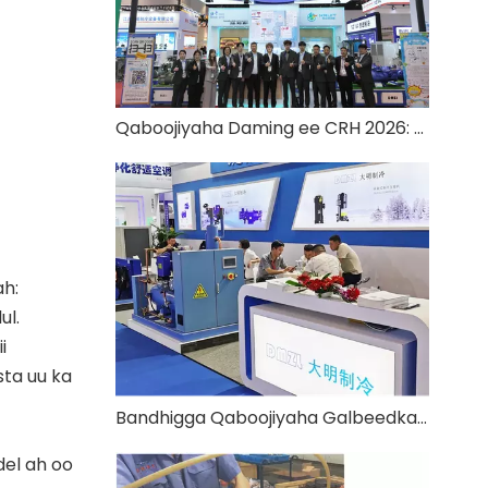
Qaboojiyaha Daming ee CRH 2026: Qaboojin xoog leh, Eber-Kaarboon diyaarsan
ah:
ul.
i
sta uu ka
Bandhigga Qaboojiyaha Galbeedka 2021
del ah oo