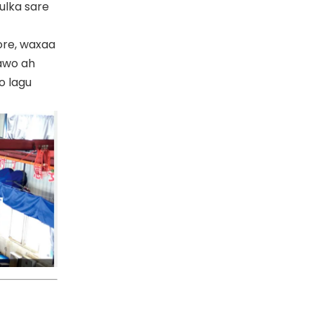
ulka sare
ore, waxaa
hawo ah
o lagu