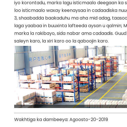
iyo korontadu, marka lagu isticmaalo deegaan ka
loo isticmaalo waxay keenaysaa in cadaadiska nuu
3, shaabadda baakaduhu ma aha mid adag, taasoo k
laga yaabaa in buuxinta lafteeda aysan u qalmin
marka la rakibayo, sida nabar ama cadaadis. Guud 
saleyn karo, la xiri karo oo la qaboojin karo.
Wakhtiga ka dambeeya: Agoosto-20-2019