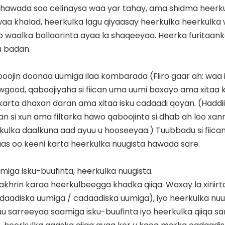
a hawada soo celinaysa waa yar tahay, ama shidma heerk
waa khalad, heerkulka lagu qiyaasay heerkulka heerkulka
o waalka ballaarinta ayaa la shaqeeyaa. Heerka furitaan
u badan.
ojin doonaa uumiga ilaa kombarada (Fiiro gaar ah: waa i
awgood, qaboojiyaha si fiican uma uumi baxayo ama xitaa
arta dhaxan daran ama xitaa isku cadaadi qoyan. (Haddii
si xun ama filtarka hawo qaboojinta si dhab ah loo xann
ulka daalkuna aad ayuu u hooseeyaa.) Tuubbadu si fiica
s oo keeni karta heerkulka nuugista hawada sare.
iga isku-buufinta, heerkulka nuugista.
rin karaa heerkulbeegga khadka qiiqa. Waxay la xiriirt
daadiska uumiga / cadaadiska uumiga), iyo heerkulka nuu
u sarreeyaa saamiga isku-buufinta iyo heerkulka qiiqa sa