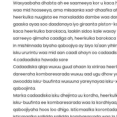
Waxyaabaha dhabta ah ee saameeya kor u kaca h
waa mid hooseeya, ama miisaanka xad-dhaafka ah 
heerkulka nuugista ee marxaladda dambe waa daruu
gaaska ayaa soo daadanaya iyo giraanta piston-ka
kaca heerkulka barokaca, laakiin sidoo kale waxay
sarreeyo qiimaha caadiga ah, heerkulka barokaca 
in mishiinnada biyaha qaboojiya ay biyo la'aan yih
isku ururintu waa mid aan caadi ahayn oo cadaadis
4.cadaadiska hawada sare
Cadaadiska qiiqa wuxuu guud ahaan la xiriiraa heer
dareeraha kombaresarada
wuxuu aad ugu dhow ya
awoodda isku-buufinta wuxuuna yareynayaa isku-xi
qaboojinta.
Marka cadaadiska isku dhejinta uu kordho, heerk
isku-buufinta ee kombaresarada waa la kordhiyaa,
qaboojiyaha hoos loo dhigo. Isticmaalka korontada
isticmaalka saliidda saliidda kombasarrada waa la k