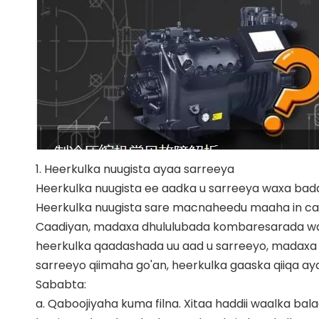
1. Heerkulka nuugista ayaa sarreeya
Heerkulka nuugista ee aadka u sarreeya waxa badan
Heerkulka nuugista sare macnaheedu maaha in cad
Caadiyan, madaxa dhululubada kombaresarada waa 
heerkulka qaadashada uu aad u sarreeyo, madaxa d
sarreeyo qiimaha go'an, heerkulka gaaska qiiqa aya
Sababta:
a. Qaboojiyaha kuma filna. Xitaa haddii waalka ba