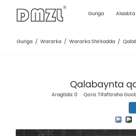
Guriga
Alaabta
Compressor Semi-hermetic Reciprocating
Guriga
/
Wararka
/
Wararka Shirkadda
/
Qala
Qalabaynta q
Aragtida:
0
Qora: Tifaftiraha Goob