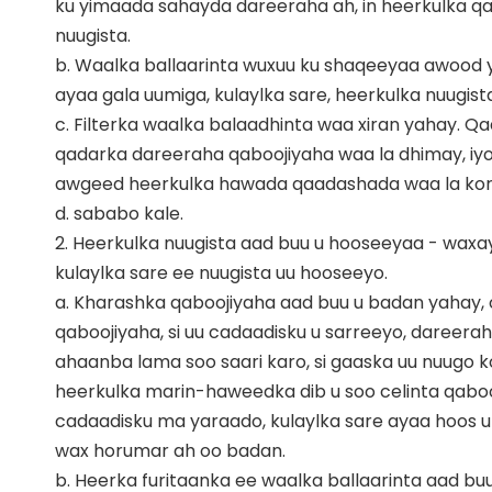
ku yimaada sahayda dareeraha ah, in heerkulka qa
nuugista.
b. Waalka ballaarinta wuxuu ku shaqeeyaa awood 
ayaa gala uumiga, kulaylka sare, heerkulka nuugist
c. Filterka waalka balaadhinta waa xiran yahay. Qa
qadarka dareeraha qaboojiyaha waa la dhimay, iyo 
awgeed heerkulka hawada qaadashada waa la kor
d. sababo kale.
2. Heerkulka nuugista aad buu u hooseeyaa - wax
kulaylka sare ee nuugista uu hooseeyo.
a. Kharashka qaboojiyaha aad buu u badan yahay,
qaboojiyaha, si uu cadaadisku u sarreeyo, dareera
ahaanba lama soo saari karo, si gaaska uu nuugo k
heerkulka marin-haweedka dib u soo celinta qaboo
cadaadisku ma yaraado, kulaylka sare ayaa hoos u d
wax horumar ah oo badan.
b. Heerka furitaanka ee waalka ballaarinta aad 