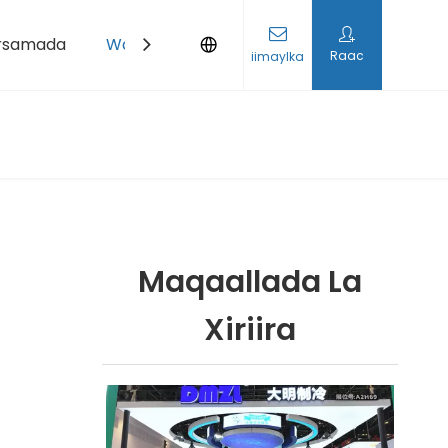
rsamada
Wararka
Nala Soo Xidhiidh
Raac
iimaylka
Maqaallada La
Xiriira