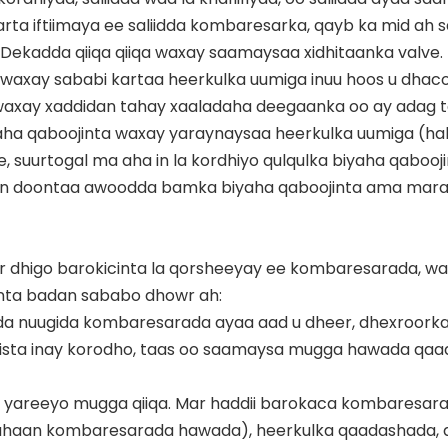
ta iftiimaya ee saliidda kombaresarka, qayb ka mid ah sa
, Dekadda qiiqa qiiqa waxay saamaysaa xidhitaanka valve.
waxay sababi kartaa heerkulka uumiga inuu hoos u dhaco
i waxay xaddidan tahay xaaladaha deegaanka oo ay adag ta
aha qaboojinta waxay yaraynaysaa heerkulka uumiga (h
e, suurtogal ma aha in la kordhiyo qulqulka biyaha qaboo
dhin doontaa awoodda bamka biyaha qaboojinta ama mar
r dhigo barokicinta la qorsheeyay ee kombaresarada, wa
inta badan sababo dhowr ah:
da nuugida kombaresarada ayaa aad u dheer, dhexroork
ugista inay korodho, taas oo saamaysa mugga hawada qa
 yareeyo mugga qiiqa. Mar haddii barokaca kombaresara
r ahaan kombaresarada hawada), heerkulka qaadashada,