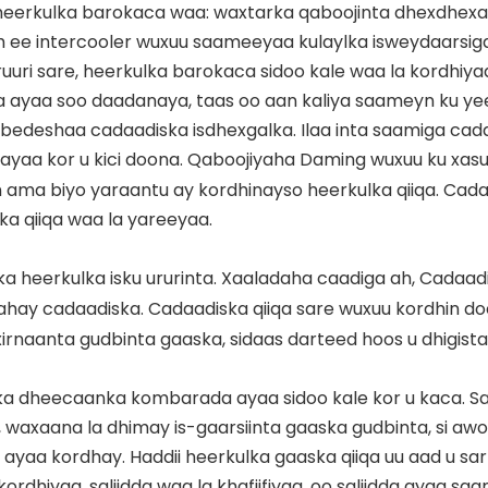
eerkulka barokaca waa: waxtarka qaboojinta dhexdhex
ee intercooler wuxuu saameeyaa kulaylka isweydaarsiga
ri sare, heerkulka barokaca sidoo kale waa la kordhiya
 ayaa soo daadanaya, taas oo aan kaliya saameyn ku yee
 bedeshaa cadaadiska isdhexgalka. Ilaa inta saamiga cad
ayaa kor u kici doona.
Qaboojiyaha Daming
wuxuu ku xas
iin ama biyo yaraantu ay kordhinayso heerkulka qiiqa. Cad
ka qiiqa waa la yareeyaa.
ka heerkulka isku ururinta. Xaaladaha caadiga ah,
Cadaad
hay cadaadiska. Cadaadiska qiiqa sare wuxuu kordhin d
rnaanta gudbinta gaaska, sidaas darteed hoos u dhigist
ulka dheecaanka kombarada ayaa sidoo kale kor u kaca. 
 waxaana la dhimay is-gaarsiinta gaaska gudbinta, si aw
 ayaa kordhay. Haddii heerkulka gaaska qiiqa uu aad u sa
ordhiyaa, saliidda waa la khafiifiyaa, oo saliidda ayaa s