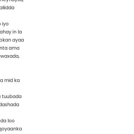
liidda
 iyo
hay in la
abkan ayaa
jinta ama
awaxada,
a mid ka
a tuubada
adashada
da loo
 qoyaanka