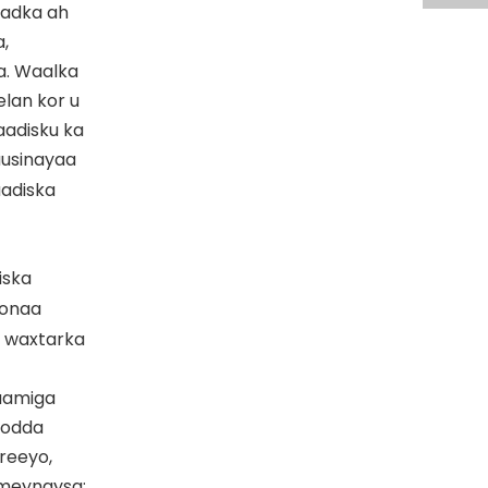
aadka ah
,
a. Waalka
lan kor u
aadisku ka
uusinayaa
aadiska
iska
oonaa
a waxtarka
Saamiga
oodda
rreeyo,
aameynaysa;