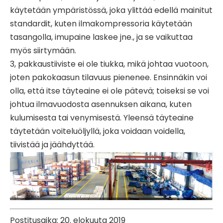
käytetään ympäristössä, joka ylittää edellä mainitut
standardit, kuten ilmakompressoria käytetään
tasangolla, imupaine laskee jne., ja se vaikuttaa
myös siirtymään.
3, pakkaustiiviste ei ole tiukka, mikä johtaa vuotoon,
joten pakokaasun tilavuus pienenee. Ensinnäkin voi
olla, että itse täyteaine ei ole pätevä; toiseksi se voi
johtua ilmavuodosta asennuksen aikana, kuten
kulumisesta tai venymisestä. Yleensä täyteaine
täytetään voiteluöljyllä, joka voidaan voidella,
tiivistää ja jäähdyttää.
Postitusaika: 20. elokuuta 2019