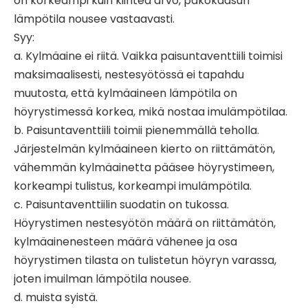
on korkeampi kuin kiinteä arvo, pakokaasun
lämpötila nousee vastaavasti.
Syy:
a. Kylmäaine ei riitä. Vaikka paisuntaventtiili toimisi
maksimaalisesti, nestesyötössä ei tapahdu
muutosta, että kylmäaineen lämpötila on
höyrystimessä korkea, mikä nostaa imulämpötilaa.
b. Paisuntaventtiili toimii pienemmällä teholla.
Järjestelmän kylmäaineen kierto on riittämätön,
vähemmän kylmäainetta pääsee höyrystimeen,
korkeampi tulistus, korkeampi imulämpötila.
c. Paisuntaventtiilin suodatin on tukossa.
Höyrystimen nestesyötön määrä on riittämätön,
kylmäainenesteen määrä vähenee ja osa
höyrystimen tilasta on tulistetun höyryn varassa,
joten imuilman lämpötila nousee.
d. muista syistä.