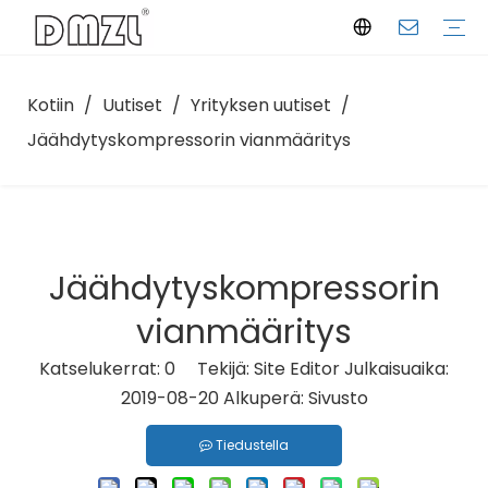
Kotiin
/
Uutiset
/
Yrityksen uutiset
/
Puolihermeettinen mäntäkompressori
Vieritä kompressoria
Ruuvikompressori
Lauhdutusyksikkö
Yrityksen profiili
Tuotantolaitos
Sertifikaatit
Lataa
Valintaohjelmisto
FAQ
Yrityksen uutiset
Toimialan näkemykset
Jäähdytyskompressorin vianmääritys
Jäähdytyskompressorin
vianmääritys
Katselukerrat:
0
Tekijä: Site Editor Julkaisuaika:
2019-08-20 Alkuperä:
Sivusto
Tiedustella