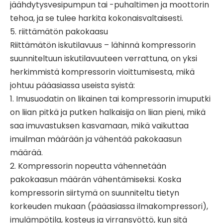
jäähdytysvesipumpun tai -puhaltimen ja moottorin
tehoa, ja se tulee harkita kokonaisvaltaisesti.
5. riittämätön pakokaasu
Riittämätön iskutilavuus – lähinnä kompressorin
suunniteltuun iskutilavuuteen verrattuna, on yksi
herkimmistä kompressorin vioittumisesta, mikä
johtuu pääasiassa useista syistä:
1. Imusuodatin on likainen tai kompressorin imuputki
on liian pitkä ja putken halkaisija on liian pieni, mikä
saa imuvastuksen kasvamaan, mikä vaikuttaa
imuilman määrään ja vähentää pakokaasun
määrää.
2. Kompressorin nopeutta vähennetään
pakokaasun määrän vähentämiseksi. Koska
kompressorin siirtymä on suunniteltu tietyn
korkeuden mukaan (pääasiassa ilmakompressori),
imulämpötila, kosteus ja virransyöttö, kun sitä