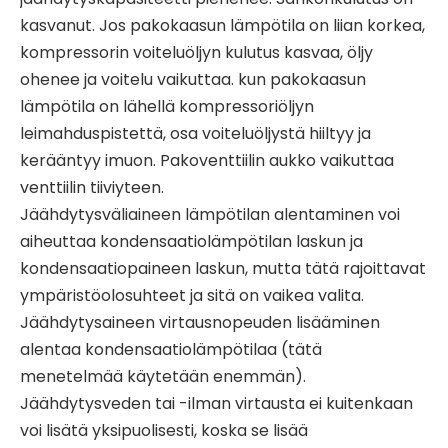
kasvanut. Jos pakokaasun lämpötila on liian korkea,
kompressorin voiteluöljyn kulutus kasvaa, öljy
ohenee ja voitelu vaikuttaa. kun pakokaasun
lämpötila on lähellä kompressoriöljyn
leimahduspistettä, osa voiteluöljystä hiiltyy ja
kerääntyy imuon. Pakoventtiilin aukko vaikuttaa
venttiilin tiiviyteen.
Jäähdytysväliaineen lämpötilan alentaminen voi
aiheuttaa kondensaatiolämpötilan laskun ja
kondensaatiopaineen laskun, mutta tätä rajoittavat
ympäristöolosuhteet ja sitä on vaikea valita.
Jäähdytysaineen virtausnopeuden lisääminen
alentaa kondensaatiolämpötilaa (tätä
menetelmää käytetään enemmän).
Jäähdytysveden tai -ilman virtausta ei kuitenkaan
voi lisätä yksipuolisesti, koska se lisää