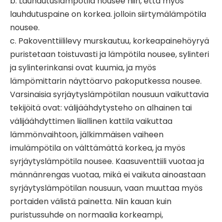
b. Lauhdutuslämpötila nousee niin, että myös
lauhdutuspaine on korkea. jolloin siirtymälämpötila
nousee.
c. Pakoventtiililevy murskautuu, korkeapainehöyryä
puristetaan toistuvasti ja lämpötila nousee, sylinteri
ja sylinterinkansi ovat kuumia, ja myös
lämpömittarin näyttöarvo pakoputkessa nousee.
Varsinaisia ​​syrjäytyslämpötilan nousuun vaikuttavia
tekijöitä ovat: välijäähdytysteho on alhainen tai
välijäähdyttimen liiallinen kattila vaikuttaa
lämmönvaihtoon, jälkimmäisen vaiheen
imulämpötila on välttämättä korkea, ja myös
syrjäytyslämpötila nousee. Kaasuventtiili vuotaa ja
männänrengas vuotaa, mikä ei vaikuta ainoastaan ​​
syrjäytyslämpötilan nousuun, vaan muuttaa myös
portaiden välistä painetta. Niin kauan kuin
puristussuhde on normaalia korkeampi,