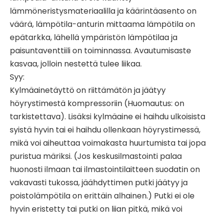
lämmöneristysmateriaalilla ja käärintäasento on
väärä, lämpötila-anturin mittaama lämpötila on
epätarkka, lähellä ympäristön lämpötilaa ja
paisuntaventtiili on toiminnassa. Avautumisaste
kasvaa, jolloin nestettä tulee liikaa.
Syy:
Kylmäainetäyttö on riittämätön ja jäätyy
höyrystimestä kompressoriin (Huomautus: on
tarkistettava). Lisäksi kylmäaine ei haihdu ulkoisista
syistä hyvin tai ei haihdu ollenkaan höyrystimessä,
mikä voi aiheuttaa voimakasta huurtumista tai jopa
puristua märiksi. (Jos keskusilmastointi palaa
huonosti ilmaan tai ilmastointilaitteen suodatin on
vakavasti tukossa, jäähdyttimen putki jäätyy ja
poistolämpötila on erittäin alhainen.) Putki ei ole
hyvin eristetty tai putki on liian pitkä, mikä voi