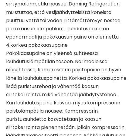
siirtymälämpötila nousee.
Daming Refrigeration
muistuttaa, että vesijäähdytteisistä koneista
puuttuu vettä tai veden riittämättömyys nostaa
pakokaasun lämpötilaa. Lauhdutuspaine on
epänormaali ja pakokaasun paine on alennettu.
4.korkea pakokaasupaine
Pakokaasupaine on yleensä suhteessa
lauhdutuslämpötilan tasoon. Normaaleissa
olosuhteissa,
kompressorin poistopaine
on hyvin
lähellä lauhdutuspainetta. Korkea pakokaasupaine
lisää puristustehoa ja vähentää kaasun
siirtokerrointa, mikä vähentää jäähdytystehoa.
Kun lauhdutuspaine kasvaa, myös kompressorin
poistolämpötila nousee. Kompressorin
puristussuhdetta kasvatetaan ja kaasun
siirtokerrointa pienennetään, jolloin kompressorin
jäähdytyskapasiteetti pienenee. Sähkönkulutus on