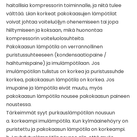
haitallisia kompressorin toiminnalle, ja niitä tulee
välttää. Liian korkeat pakokaasujen lämpötilat
voivat johtaa voiteluöljyn ohenemiseen tai jopa
hiiltymiseen ja koksaan, mikä huonontaa
kompressorin voiteluolosuhteita.
Pakokaasun lämpötila on verrannollinen
puristussuhteeseen (kondensaatiopaine /
haihtumispaine) ja imulämpötilaan. Jos
imulämpötilan tulistus on korkea ja puristussuhde
korkea, pakokaasun lämpötila on korkea. Jos
imupaine ja lämpötila eivät muutu, myös
pakokaasun lämpötila nousee pakokaasun paineen
noustessa.
Tärkeimmät syyt purkauslämpötilan nousuun
a. korkeampi imulämpötila. Kun kylmäainehöyry on
puristettu ja pakokaasun lämpötila on korkeampi.