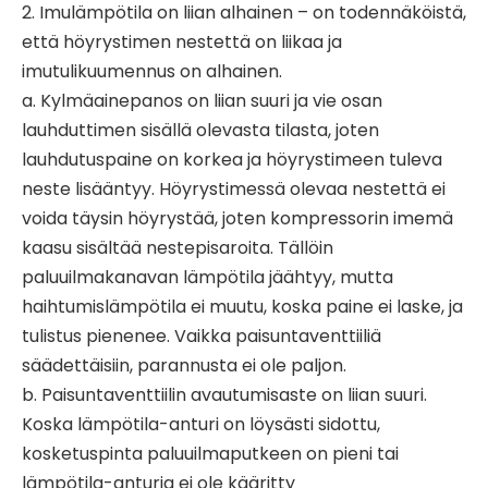
2. Imulämpötila on liian alhainen – on todennäköistä,
että höyrystimen nestettä on liikaa ja
imutulikuumennus on alhainen.
a. Kylmäainepanos on liian suuri ja vie osan
lauhduttimen sisällä olevasta tilasta, joten
lauhdutuspaine on korkea ja höyrystimeen tuleva
neste lisääntyy. Höyrystimessä olevaa nestettä ei
voida täysin höyrystää, joten kompressorin imemä
kaasu sisältää nestepisaroita. Tällöin
paluuilmakanavan lämpötila jäähtyy, mutta
haihtumislämpötila ei muutu, koska paine ei laske, ja
tulistus pienenee. Vaikka paisuntaventtiiliä
säädettäisiin, parannusta ei ole paljon.
b. Paisuntaventtiilin avautumisaste on liian suuri.
Koska lämpötila-anturi on löysästi sidottu,
kosketuspinta paluuilmaputkeen on pieni tai
lämpötila-anturia ei ole kääritty