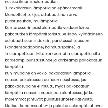
nostaa ilman imulämpötilan.
3. Pakokaasun lämpötila on epänormaali
Mahdolliset tekijät: adiabaattinen arvo,
puristussuhde, imulämpötila.
Kompressorin poistolämpötila voidaan lukea
pakoputken lämpömittarista. Se liittyy kylmäaineen
adiabaattiseen indeksiin, puristussuhteeseen
(kondensaatiopaine/haihdutuspaine) ja
imulämpötilaan. Mitä korkeampi imulämpötila, sitä
korkeampi puristussuhde ja korkeampi pakokaasun
lämpötila.
Kun imupaine on vakio, pakokaasun lämpötila
nousee pakokaasun paineen noustessa; jos
pakokaasupaine ei muutu, myös pakokaasun
lämpötila nousee imupaineen alentuessa, jotka
molemmat johtuvat puristussuhteen kasvusta.
Liialliset kondensaatio- ja pakokaasulämpötilat ovat