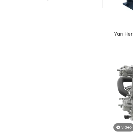
Yarı He
video