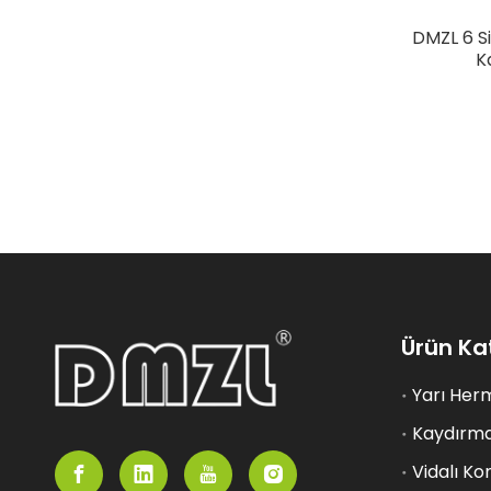
DMZL 6 Si
K
Ürün Ka
Yarı Her
Kaydırma
Vidalı K