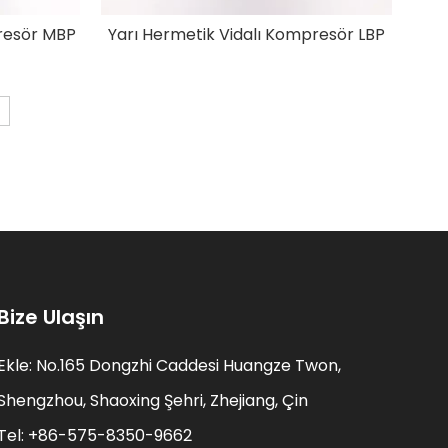
presör MBP
Yarı Hermetik Vidalı Kompresör LBP
Bize Ulaşın
Ekle: No.165 Dongzhi Caddesi Huangze Twon,
Shengzhou, Shaoxing Şehri, Zhejiang, Çin
Tel: +86-575-8350-9662