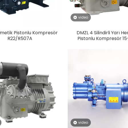
video
rmetik Pistonlu Kompresör
DMZL 4 Silindirli Yarı H
R22/R507A
Pistonlu Kompresör 1
video