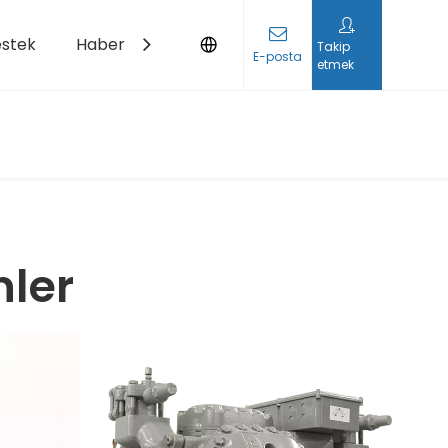
estek
Haberler
Bize Ulaşın
Takip
E-posta
etmek
ler