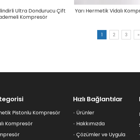
lindirli Ultra Dondurucu Çift
Yarı Hermetik Vidalı Kom
ademeli Kompresör
1
2
3
»
tegorisi
Hızlı Bağlantılar
metik Pistonlu Kompresör
Ürünler
lı Kompresör
Hakkımızda
ompresör
Çözümler ve Uygulamalar