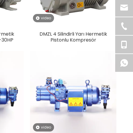
video
ermetik
DMZL 4 Silindirli Yarı Hermetik
5-30HP
Pistonlu Kompresör
video