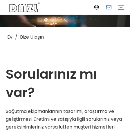
Yarı Hermetik Pistonlu Kompresör
Kaydırmalı Kompresör
Vidalı Kompresör
Yoğuşma Ünitesi
Şirket Profili
Üretim Tesisi
Sertifikalar
İndirmek
Seçim Yazılımı
SSS
Şirket Haberleri
Sektör Bilgileri
Ev
/
Bize Ulaşın
Sorularınız mı
var?
Soğutma ekipmanlarının tasarımı, araştırma ve
geliştirmesi, üretimi ve satışıyla ilgili sorularınız veya
gereksinimleriniz varsa lütfen müşteri hizmetleri