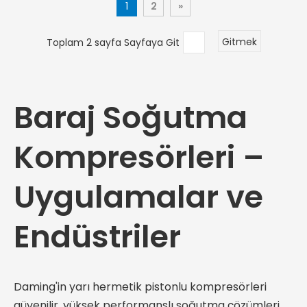
1
2
»
Toplam 2 sayfa Sayfaya Git
Gitmek
Baraj Soğutma
Kompresörleri –
Uygulamalar ve
Endüstriler
Daming'in yarı hermetik pistonlu kompresörleri
güvenilir, yüksek performanslı soğutma çözümleri