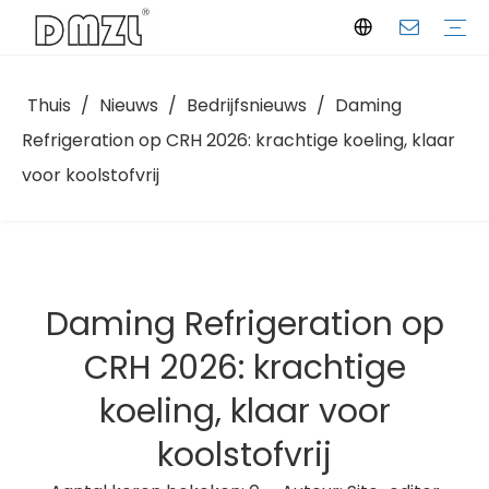
Thuis
/
Nieuws
/
Bedrijfsnieuws
/
Daming
Semi-hermetische zuigercompressor
Scroll-compressor
Schroefcompressor
Condenserende eenheid
Bedrijfsprofiel
Productiefaciliteit
Certificeringen
Downloaden
Selectiesoftware
Veelgestelde vragen
Bedrijfsnieuws
Industrie-inzichten
Refrigeration op CRH 2026: krachtige koeling, klaar
voor koolstofvrij
Daming Refrigeration op
CRH 2026: krachtige
koeling, klaar voor
koolstofvrij