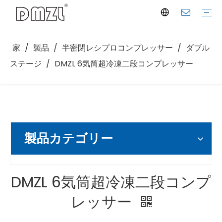
家
/
製品
/
半密閉レシプロコンプレッサー
/
ダブル
半密閉レシプロコンプレッサー
スクロールコンプレッサー
スクリューコンプレッサー
凝縮ユニット
会社概要
製造施設
認証
ダウンロード
選択ソフトウェア
よくある質問
会社ニュース
業界の洞察
ステージ
/
DMZL 6気筒超冷凍二段コンプレッサー
製品カテゴリー
DMZL 6気筒超冷凍二段コンプ
レッサー