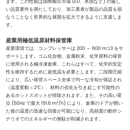
ます。この性能は国際輸出市場 (EU、米国など) の厳し
い品質要件を満たしており、加工業者が製品の品質を損
なうことなく世界的な展開を拡大できるように支援しま
す。
産業用極低温原材料保管庫
産業環境では、コンプレッサーは 200 ～ 600 m⊃3 をサ
ポートします。ゴム化合物、金属粉末、化学原料の保管
に使用される極冷凍倉庫。これらはすべて、化学的安定
性を維持するために超低温を必要とします。二段階圧縮
により、広い保管スペース全体で均一な冷却が保証され
（温度変動 ≤ 2℃）、材料の劣化を引き起こす可能性の
あるホットスポットが排除されます。また、その高い変
位 (50Hz で最大 151.6 m³/h) により、倉庫のドアが開い
た後の温度の迅速な回復が可能になり、高頻度の動作シ
ナリオでのエネルギーの無駄が削減されます。