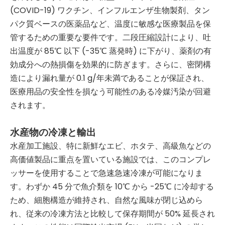
(COVID-19) ワクチン、インフルエンザ生物製剤、タン
パク質ベースの医薬品など、温度に敏感な医療製品を保
管するための重要な要件です。二段圧縮設計により、吐
出温度が 85℃ 以下 (-35℃ 蒸発時) に下がり、薬剤の有
効成分への熱損傷を効果的に防ぎます。さらに、密閉構
造により漏れ量が 0.1 g/年未満であることが保証され、
医療用品の安全性を損なう可能性のある冷媒汚染が回避
されます。
水産物の冷凍と輸出
水産加工施設、特に新鮮なエビ、ホタテ、高級魚などの
高価値製品に重点を置いている施設では、このコンプレ
ッサーを使用することで急速急速冷凍が可能になりま
す。わずか 45 分で魚介類を 10℃ から -25℃ に冷却する
ため、細胞構造が維持され、自然な風味が閉じ込めら
れ、従来の冷凍方法と比較して保存期間が 50% 延長され