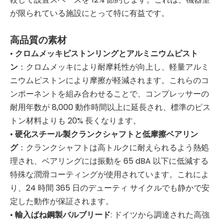
が限られている施設にとって特に有益です。
高品質の素材
•
クロムメッキピストンリングとアルミニウムピスト
ン
：クロムメッキにより耐摩耗性が向上し、軽量アルミ
ニウムピストンにより摩擦が軽減されます。これらのコ
ンポーネントを組み合わせることで、コンプレッサーの
耐用年数が 8,000 動作時間以上に延長され、標準のピス
トン材料よりも 20% 長くなります。
•
硬化スチール製クランクシャフトと低摩擦ベアリン
グ
：クランクシャフトは高トルクに耐えられるよう熱処
理され、ベアリングには振動を 65 dBA 以下に低減する
特殊な潤滑コーティングが使用されています。これによ
り、24 時間 365 日のデューティ サイクルでも静かで安
定した動作が保証されます。
•
輸入ばね鋼製バルブリード
: ドイツから調達された高強