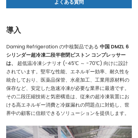
よくある質問
導入
Daming Refrigeration の中核製品である
中国 DMZL 6
シリンダー超冷凍二段半密閉ピストン コンプレッサー
は、
超低温冷凍シナリオ (-45℃ ～ -70℃) 向けに設計
されています。堅牢な性能、エネルギー効率、耐久性を
統合しており、医薬品保管、水産加工、工業用原材料の
保存など、安定した急速冷凍が必要な業界に最適です。
その二段圧縮技術と気密構造は、従来の超冷凍装置にお
ける高エネルギー消費と冷媒漏れの問題点に対処し、世
界中の顧客に信頼できるソリューションを提供します。