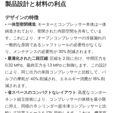
製品設計と材料の利点
デザインの特徴
•
一体型密閉構造
: モーターとコンプレッサー本体は一体
鋳造されており、密閉された内部空間を共有していま
す。これにより、オープンコンプレッサーの冷媒漏れの
一般的な原因であるシャフトシールの必要性がなくな
り、メンテナンスの必要性が 30% 削減されます。
•
最適化された二段圧縮
: 圧縮を 2 段に分け、中間圧力を
0.32 MPa、最終圧力を 1.3 MPa に制御します。この設計
により、同じ出力の単段コンプレッサーと比較して、バ
ルブの摩耗が 40% 削減され、エネルギー消費が 18% 削
減されます。
•
省スペースのコンパクトなレイアウト
: 高度なコンポー
ネント組立技術により、コンプレッサーの体積を最小限
に抑え、同様の 6 シリンダー超冷凍コンプレッサーと比
較して設置スペースを 12% 節約します。これは、機器室