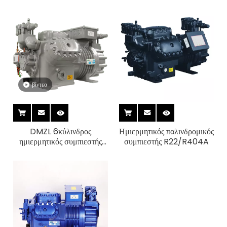
βίντεο
DMZL 6κύλινδρος
Ημιερμητικός παλινδρομικός
ημιερμητικός συμπιεστής
συμπιεστής R22/R404A​
εμβόλων 20-50HP​